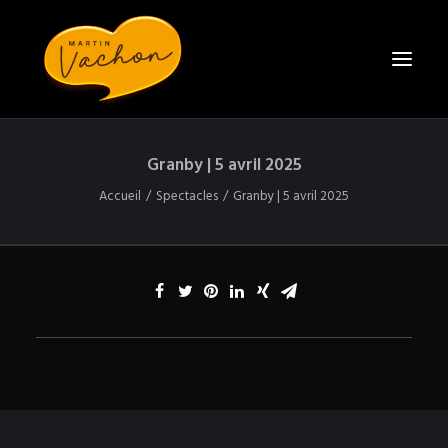
Granby | 5 avril 2025
ACCUEIL
Accueil
Spectacles
Granby | 5 avril 2025
BIO
SPECTACLES
CONTACT
ENGAGER MARTIN